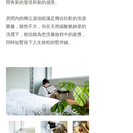
間有新的發現和新的感受。
房間內的獨立湯池​能滿足獨自狂歡的泡湯
樂趣，雖然不大，但在天然碳酸氫鈉泉的
洗禮下，相信能為您洗滌旅程中的疲憊，
同時短暫按下人生旅程的暫停鍵。