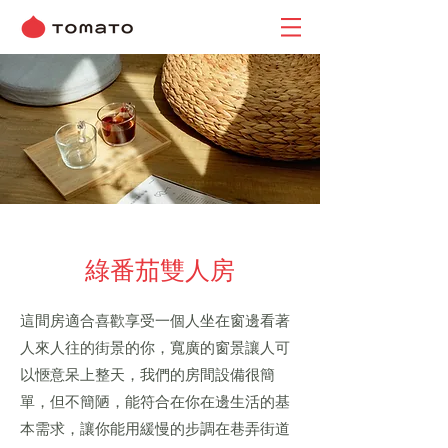
綠番茄雙人房
這間房適合喜歡享受一個人坐在窗邊看著
人來人往的街景的你，寬廣的窗景讓人可
以愜意呆上整天，我們的房間設備很簡
單，但不簡陋，能符合在你在邊生活的基
本需求，讓你能用緩慢的步調在巷弄街道