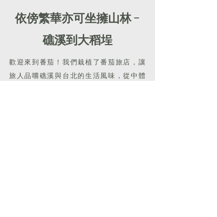
依傍繁華亦可坐擁山林 -
礁溪到大稻埕
歡迎來到番茄！我們栽植了番茄旅店，讓
旅人品嚐礁溪與台北的生活風味，從中體
會這片土地的風土四季。
HOSTEL
TOMATO
位於礁溪火車站旁。當地擁有
天然碳酸氫鈉溫泉，及豐富的山林資源。
短時間便能深入深山野林，自在而愜意。
一個小時車程，即可橫越雪隧抵達台北市
區，穿梭繁華與僻靜。
TOMATO T.T.T.
位於台北大稻埕，鄰近
繁華的中山站、赤峰街商圈、美食雲集的
寧夏夜市，及文化底蘊濃厚的迪化街歷史