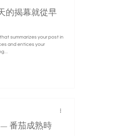
天的揭幕就從早
 that summarizes your post in
ces and entices your
....
TO — 番茄成熟時