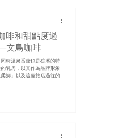
咖啡和甜點度過
 —文鳥咖啡
，同時溫泉番茄也是礁溪的特
性的乳房，以其作為品牌形象
溫柔鄉」以及這座旅店過往的
已從檯面上消聲匿跡，漸漸成
或許並不光采，但這段歲月卻