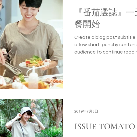
『番茄選誌』一
餐開始
Create a blog post subtitle
a few short, punchy senten
audience to continue reading
2019年7月3日
ISSUE TOMA