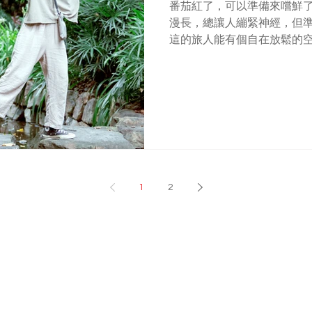
番茄紅了，可以準備來嚐鮮了
漫長，總讓人繃緊神經，但
這的旅人能有個自在放鬆的
起，請多多指教。 為了回應新朋友們
茄溫泉旅店的期待，我們即將
房...
1
2