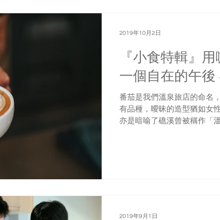
2019年10月2日
『小食特輯』用
一個自在的午後
番茄是我們溫泉旅店的命名
有品種，曖昧的造型猶如女
亦是暗喻了礁溪曾被稱作「
風花雪月年代。溫柔鄉如今
為一段被避而不談的歷史，
也是礁溪人曾經見證過的繁...
2019年9月1日