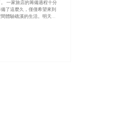
。 一家旅店的籌備過程十分
準備了這麼久，僅僅希望來到
空間體驗礁溪的生活。明天
對 Hostel Tomato 番
開放大家透過FB及IG平台訂